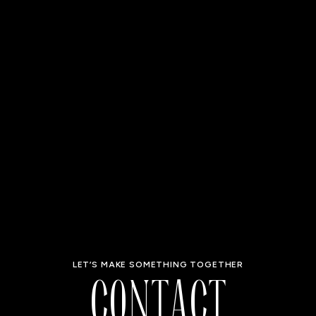
C
O
N
T
A
C
T
LET’S MAKE SOMETHING TOGETHER